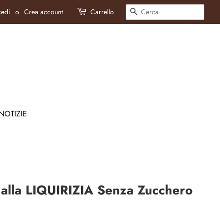
CERCA
edi
o
Crea account
Carrello
NOTIZIE
 alla LIQUIRIZIA Senza Zucchero