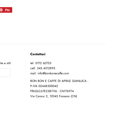
a
Pin
Pinna
su
er
Pinterest
Contattaci
te e stili
tel: 0172 60753
cell: 345.4512895
mail: info@bonbonecaffe.com
BON BON E CAFFE DI APRILE GIANLUCA -
P.IVA 02448300042
PRLGLC67E23B111A - CN176974
Via Cavour 2, 12045 Fossano (CN)