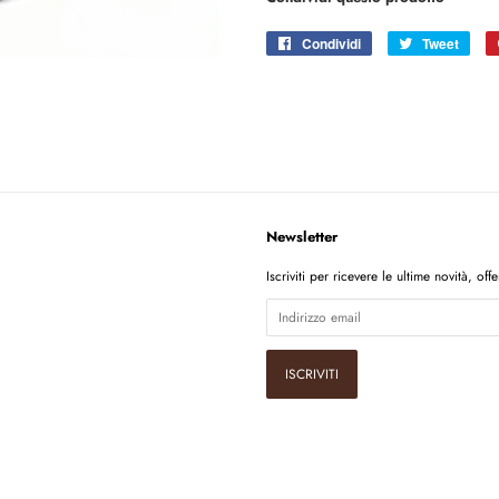
Condividi
Condividi
Tweet
Twitt
su
su
Facebook
Twitt
Newsletter
ram
Iscriviti per ricevere le ultime novità, offer