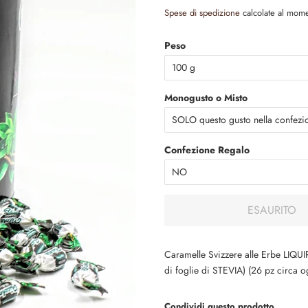
di
scontato
Spese di spedizione
calcolate al mom
listino
Peso
Monogusto o Misto
Confezione Regalo
ESAURITO
Caramelle Svizzere alle Erbe LIQUIR
di foglie di STEVIA) (26 pz circa o
Condividi questo prodotto