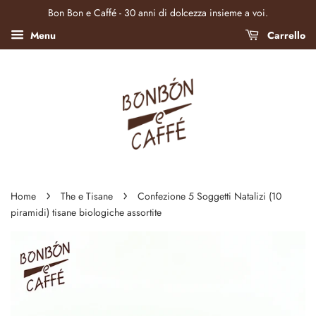
Bon Bon e Caffé - 30 anni di dolcezza insieme a voi.
Menu
Carrello
›
›
Home
The e Tisane
Confezione 5 Soggetti Natalizi (10
piramidi) tisane biologiche assortite