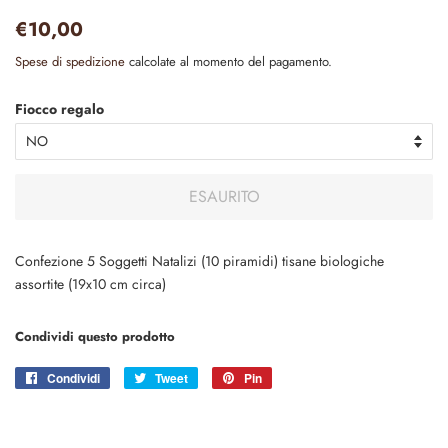
Prezzo
Prezzo
€10,00
di
scontato
Spese di spedizione
calcolate al momento del pagamento.
listino
Fiocco regalo
ESAURITO
Confezione 5 Soggetti Natalizi (10 piramidi) tisane biologiche
assortite (19x10 cm circa)
Condividi questo prodotto
Condividi
Condividi
Tweet
Twitta
Pin
Pinna
su
su
su
Facebook
Twitter
Pinterest