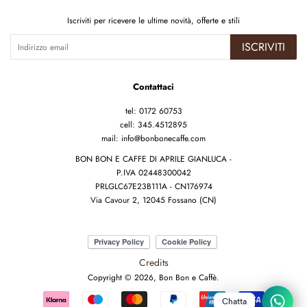
Iscriviti per ricevere le ultime novità, offerte e stili
ISCRIVITI
Contattaci
tel: 0172 60753
cell: 345.4512895
mail: info@bonbonecaffe.com
BON BON E CAFFE DI APRILE GIANLUCA -
P.IVA 02448300042
PRLGLC67E23B111A - CN176974
Via Cavour 2, 12045 Fossano (CN)
Credits
Copyright © 2026,
Bon Bon e Caffè
.
Modalità
Chatta