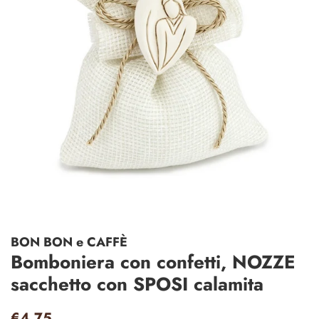
BON BON e CAFFÈ
Bomboniera con confetti, NOZZE
sacchetto con SPOSI calamita
Prezzo
Prezzo
€4,75