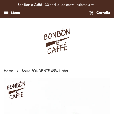
Bon Bon e Caffé - 30 anni di dolcezza insieme a voi.
Menu
Carrello
›
Home
Boule FONDENTE 45% Lindor