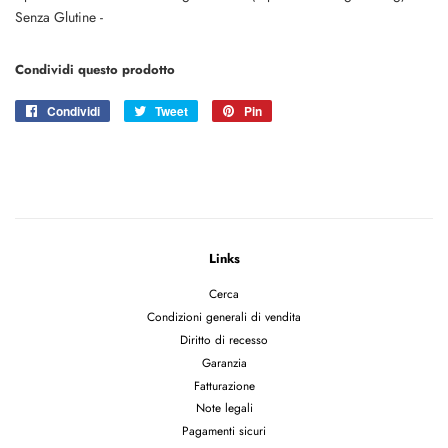
Senza Glutine -
Condividi questo prodotto
Condividi
Condividi
Tweet
Twitta
Pin
Pinna
su
su
su
Facebook
Twitter
Pinterest
Links
Cerca
Condizioni generali di vendita
Diritto di recesso
Garanzia
Fatturazione
Note legali
Pagamenti sicuri