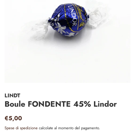
LINDT
Boule FONDENTE 45% Lindor
Prezzo
Prezzo
€5,00
di
scontato
Spese di spedizione
calcolate al momento del pagamento.
listino